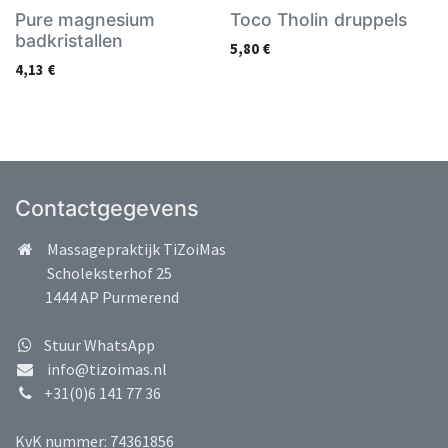
Pure magnesium
Toco Tholin druppels
badkristallen
5,80
€
4,13
€
Contactgegevens
Massagepraktijk TiZoiMas
Scholeksterhof 25
1444 AP Purmerend
Stuur WhatsApp
info@tizoimas.nl
+31(0)6 141 77 36
KvK nummer: 74361856