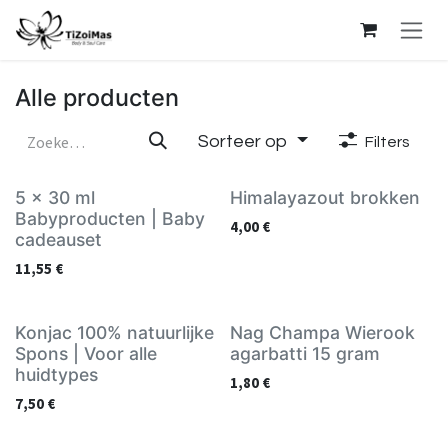
Overslaan naar inhoud
Alle producten
Sorteer op
Filters
5 x 30 ml
Himalayazout brokken
Babyproducten | Baby
4,00
€
cadeauset
11,55
€
Konjac 100% natuurlijke
Nag Champa Wierook
Spons | Voor alle
agarbatti 15 gram
huidtypes
1,80
€
7,50
€