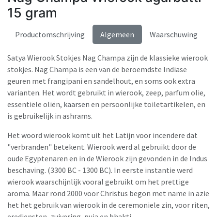
15 gram
Productomschrijving
Algemeen
Waarschuwing
Satya Wierook Stokjes Nag Champa zijn de klassieke wierook
stokjes. Nag Champa is een van de beroemdste Indiase
geuren met frangipani en sandelhout, en soms ook extra
varianten. Het wordt gebruikt in wierook, zeep, parfum olie,
essentiële oliën,
kaarsen
en persoonlijke toiletartikelen, en
is gebruikelijk in ashrams.
Het woord wierook komt uit het Latijn voor incendere dat
"verbranden" betekent. Wierook werd al gebruikt door de
oude Egyptenaren en in de Wierook zijn gevonden in de Indus
beschaving. (3300 BC - 1300 BC). In eerste instantie werd
wierook waarschijnlijk vooral gebruikt om het prettige
aroma. Maar rond 2000 voor Christus begon met name in azie
het het gebruik van wierook in de ceremoniele zin, voor riten,
erediensten, zuivering, puja en bhakti.