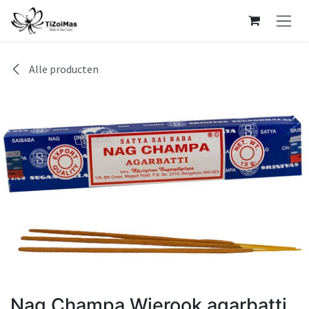
Overslaan naar inhoud
Alle producten
Nag Champa Wierook agarbatti