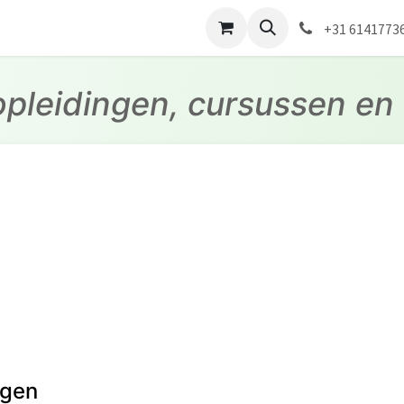
lingen
Afspraak
Shop
Blog
+31 6141773
pleidingen, cursussen e
ngen