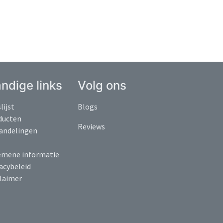
ndige links
Volg ons
lijst
Blogs
ducten
Reviews
andelingen
emene informatie
acybeleid
claimer