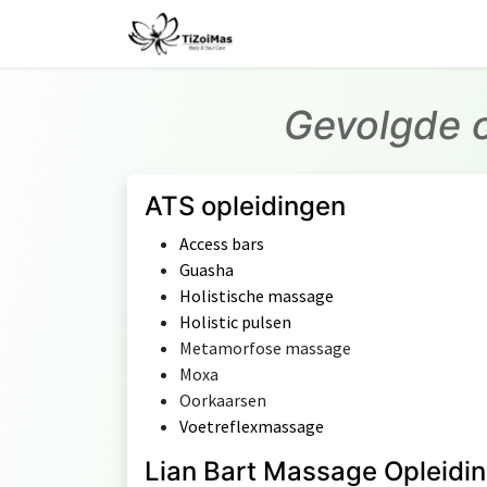
Overslaan naar inhoud
Startpagina
Behande
Gevolgde o
ATS opleidingen
Access bars
Guasha
Holistische massage
Holistic pulsen
Metamorfose massage
Moxa
Oorkaarsen
Voetreflexmassage
Lian Bart Massage Opleidi